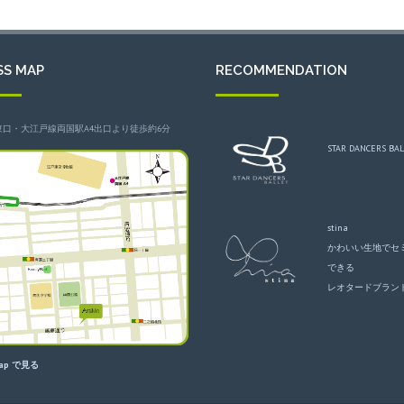
SS MAP
RECOMMENDATION
東口・大江戸線両国駅A4出口より徒歩約6分
STAR DANCERS BA
stina
かわいい生地でセ
できる
レオタードブラン
Map で見る