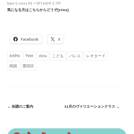
type G cross N1 × SP7 kidサイズP
気になる方はこちらからどうぞ[stina]
Facebook
X
ArtiMo
Petit
stina
こども
バレエ
レオタード
両国
墨田区
Post
←
休講のご案内
11月のヴァリエーションクラス
→
navigation