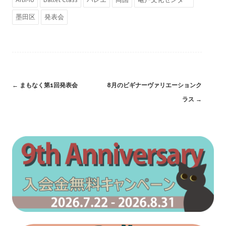
墨田区
発表会
Post
←
まもなく第1回発表会
8月のビギナーヴァリエーションク
navigation
ラス
→